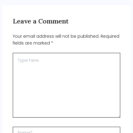
Leave a Comment
Your email address will not be published.
Required
fields are marked
*
Type
here..
Name*