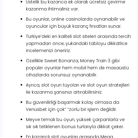
Üstelik bu kazanca ek olarak ücretsiz çevirme
kazanma ihtimaliniz var.
Bu oyunlar, online casinolarda oynanabilir ve
oyuncular için büyük kazanç fırsatları sunar.
Türkiye’deki en kaliteli slot siteleri arasında tercih
yapmadan önce, yukarıdaki tabloyu dikkatlice
incelemenizi öneririz.
Özellikle Sweet Bonanza, Money Train 3 gibi
popüler oyunlar hem mobil hem de masaüstü
cihazlarda sorunsuz oynanabilir.
Ayrıca, slot oyun tüyoları ve slot oyun stratejileri
ile kazanma şansınızı artırabilirsiniz.
Bu güvenilirliği başarmak kolay olmasa da
Venüsbet için çok” “zorlu bir işlem değildir.
Meyve temalı bu oyun, yüksek çarpanlarla ve
sık sık tetiklenen bonus turlarıyla dikkat çeker.
En kazançlı slot oyunları arasında Mega