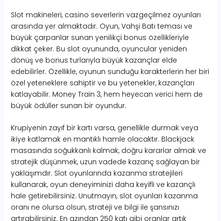
Slot makineleri, casino severlerin vazgeçilmez oyunları
arasında yer almaktadır. Oyun, Vahşi Batı teması ve
büyük çarpanlar sunan yenilikçi bonus özellikleriyle
dikkat çeker. Bu slot oyununda, oyuncular yeniden
dönüş ve bonus turlarıyla büyük kazançlar elde
edebilirler. Özellikle, oyunun sunduğu karakterlerin her biri
özel yeteneklere sahiptir ve bu yetenekler, kazançları
katlayabilir. Money Train 3, hem heyecan verici hem de
büyük ödüller sunan bir oyundur.
Krupiyenin zayıf bir kartı varsa, genellikle durmak veya
ikiye katlamak en mantıklı hamle olacaktır. Blackjack
masasında soğukkanlı kalmak, doğru kararlar almak ve
stratejik düşünmek, uzun vadede kazanç sağlayan bir
yaklaşımdır. Slot oyunlarında kazanma stratejileri
kullanarak, oyun deneyiminizi daha keyifli ve kazançlı
hale getirebilirsiniz. Unutmayın, slot oyunları kazanma
oranı ne olursa olsun, strateji ve bilgi ile şansınızı
artırabilirsiniz. En azından 250 katı gibi oranlar artık