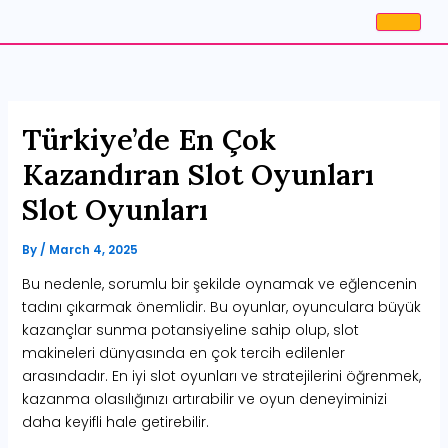
Skip
to
content
Türkiye’de En Çok
Kazandıran Slot Oyunları
Slot Oyunları
By
/
March 4, 2025
Bu nedenle, sorumlu bir şekilde oynamak ve eğlencenin
tadını çıkarmak önemlidir. Bu oyunlar, oyunculara büyük
kazançlar sunma potansiyeline sahip olup, slot
makineleri dünyasında en çok tercih edilenler
arasındadır. En iyi slot oyunları ve stratejilerini öğrenmek,
kazanma olasılığınızı artırabilir ve oyun deneyiminizi
daha keyifli hale getirebilir.