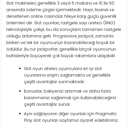
Slot makineleri, genellikle 3 veya 5 makara ve 10 ile 50
arasında ödeme çizgisi içermektedir. Hayır, lisanslı ve
denetlenen online casinolar hileye karşı güçlü güvenlik
önlemleri alır. Slot oyunları, rastgele sayı üreteci (RNG)
teknolojisiyle çalışır, bu da sonuçların tamamen rastgele
olduğu anlamına gelir. Progressive jackpot, zamanla
biriken ve tek bir oyuncunun kazanabileceği büyük bir
ödüldür. Bu tür jackpotlar, genellikle birçok oyuncunun
bahisleriyle büyüyerek çok büyük rakamlara ulaşabilir.
Slot oyun siteleri, oyunculara en iyi slot
oyunlarına erişim sağlamakta ve genellikle
çeşitli avantajlar sunmaktadır.
Bonuslar, bakiyenizi artırmak ve daha fazla
kazanmanızı sağlamak için kullanabileceğiniz
çeşitli avantajlar sunar.
Aynı sağlayıcının diğer oyunları için Pragmatic
Play slot oyunları sayfamızı ziyaret edebilirsiniz.