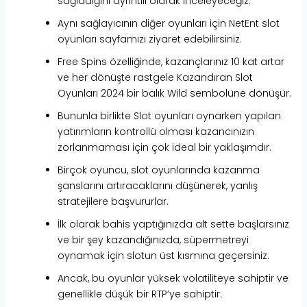
sağladığını ayrıntılı olarak inceleyeceğiz.
Aynı sağlayıcının diğer oyunları için NetEnt slot
oyunları sayfamızı ziyaret edebilirsiniz.
Free Spins özelliğinde, kazançlarınız 10 kat artar
ve her dönüşte rastgele Kazandıran Slot
Oyunları 2024 bir balık Wild sembolüne dönüşür.
Bununla birlikte Slot oyunları oynarken yapılan
yatırımların kontrollü olması kazancınızın
zorlanmaması için çok ideal bir yaklaşımdır.
Birçok oyuncu, slot oyunlarında kazanma
şanslarını artıracaklarını düşünerek, yanlış
stratejilere başvururlar.
İlk olarak bahis yaptığınızda alt sette başlarsınız
ve bir şey kazandığınızda, süpermetreyi
oynamak için slotun üst kısmına geçersiniz.
Ancak, bu oyunlar yüksek volatiliteye sahiptir ve
genellikle düşük bir RTP’ye sahiptir.