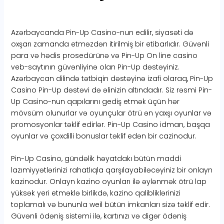
Azərbaycanda Pin-Up Casino-nun edilir, siyasəti də
oxşarı zamanda etməzdən itirilmiş bir etibarlıdır. Güvənli
para və hədis prosedürünə və Pin-Up On line casino
veb-saytının güvənliyinə olan Pin-Up dəstəyiniz.
Azərbaycan dilində tətbiqin dəstəyinə izafi olaraq, Pin-Up
Casino Pin-Up dəstəvi də əlinizin altındadır. Siz rəsmi Pin-
Up Casino-nun qapılarını gediş etmək üçün hər
mövsüm olunurlar və oyunçular ötrü ən yaxşı oyunlar və
promosyonlar təklif edirlər. Pin-Up Casino idman, başqa
oyunlar və çoxdilli bonuslar təklif edən bir cazinodur.
Pin-Up Casino, gündəlik həyatdakı bütün maddi
lazımiyyətlərinizi rahatlıqla qarşılayabiləcəyiniz bir onlayn
kazinodur. Onlayn kazino oyunları ilə əylənmək ötrü lap
yüksək yeri etməklə birlikdə, kazino qalibliklərinizi
toplamalı və bununla weil bütün imkanları sizə təklif edir.
Güvənli ödəniş sistemi ilə, kartınızı və digər ödəniş