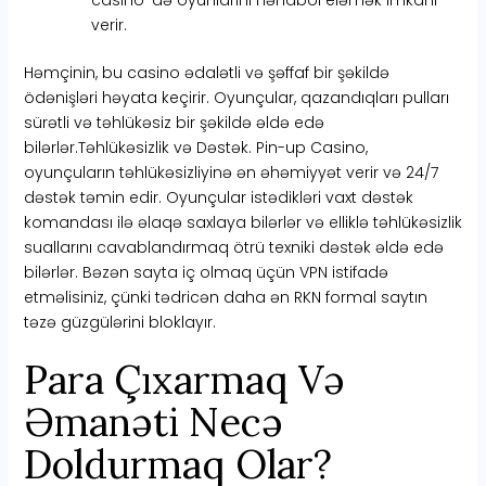
verir.
Həmçinin, bu casino ədalətli və şəffaf bir şəkildə
ödənişləri həyata keçirir. Oyunçular, qazandıqları pulları
sürətli və təhlükəsiz bir şəkildə əldə edə
bilərlər.Təhlükəsizlik və Dəstək. Pin-up Casino,
oyunçuların təhlükəsizliyinə ən əhəmiyyət verir və 24/7
dəstək təmin edir. Oyunçular istədikləri vaxt dəstək
komandası ilə əlaqə saxlaya bilərlər və elliklə təhlükəsizlik
suallarını cavablandırmaq ötrü texniki dəstək əldə edə
bilərlər. Bəzən sayta iç olmaq üçün VPN istifadə
etməlisiniz, çünki tədricən daha ən RKN formal saytın
təzə güzgülərini bloklayır.
Para Çıxarmaq Və
Əmanəti Necə
Doldurmaq Olar?