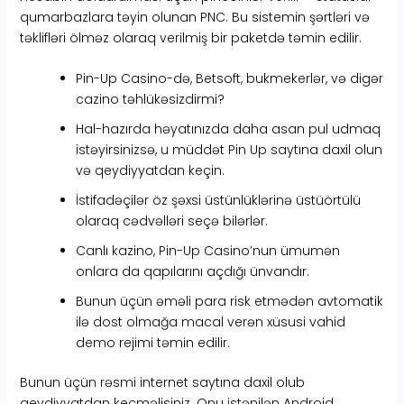
qumarbazlara təyin olunan PNC. Bu sistemin şərtləri və
təklifləri ölməz olaraq verilmiş bir paketdə təmin edilir.
Pin-Up Casino-də, Betsoft, bukmekerlər, və digər
cazino təhlükəsizdirmi?
Hal-hazırda həyatınızda daha asan pul udmaq
istəyirsinizsə, u müddət Pin Up saytına daxil olun
və qeydiyyatdan keçin.
İstifadəçilər öz şəxsi üstünlüklərinə üstüörtülü
olaraq cədvəlləri seçə bilərlər.
Canlı kazino, Pin-Up Casino’nun ümumən
onlara da qapılarını açdığı ünvandır.
Bunun üçün əməli para risk etmədən avtomatik
ilə dost olmağa macal verən xüsusi vahid
demo rejimi təmin edilir.
Bunun üçün rəsmi internet saytına daxil olub
qeydiyyatdan keçməlisiniz. Onu istənilən Android,