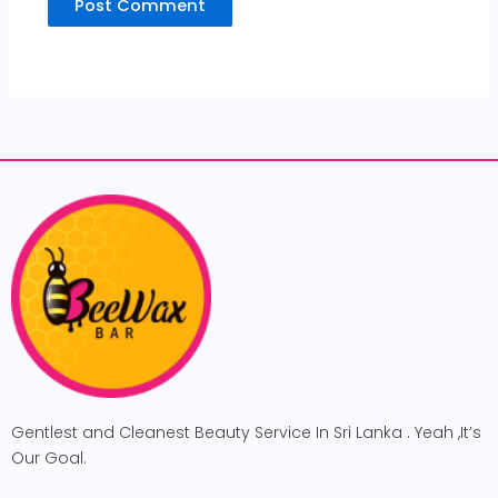
Gentlest and Cleanest Beauty Service In Sri Lanka . Yeah ,It’s
Our Goal.