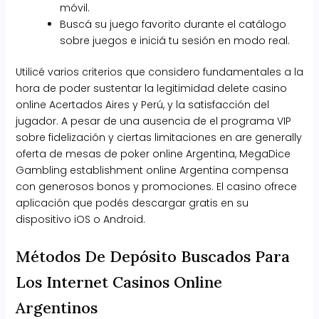
móvil.
Buscá su juego favorito durante el catálogo
sobre juegos e iniciá tu sesión en modo real.
Utilicé varios criterios que considero fundamentales a la
hora de poder sustentar la legitimidad delete casino
online Acertados Aires y Perú, y la satisfacción del
jugador. A pesar de una ausencia de el programa VIP
sobre fidelización y ciertas limitaciones en are generally
oferta de mesas de poker online Argentina, MegaDice
Gambling establishment online Argentina compensa
con generosos bonos y promociones. El casino ofrece
aplicación que podés descargar gratis en su
dispositivo iOS o Android.
Métodos De Depósito Buscados Para
Los Internet Casinos Online
Argentinos