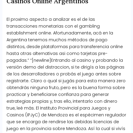
Casinos Online Argentinos
El proximo aspecto a analizar es el de las
transacciones monetarias con el gambling
establishment online. Afortunadamente, acá en la
Argentina tenemos muchos métodos de pago
distintos, desde plataformas para transferencia online
hasta otras alternativas asi como tarjetas pre-
pagadas.” “[newline]Entrando al casino y probando la
versión demo del distraccion, si te dirigís a las páginas
de los desarrolladores o probás el juego antes sobre
registrarte. Claro o qual si jugás para esta manera zero
obtendrás ninguna fruto, pero es la buena forma sobre
practicar y beneficiarse confianza para generar
estrategias propias y, tras ello, intentarlo con dinero
true, leé más. El Instituto Provincial para Juegos y
Casinos (IPJyC) de Mendoza es el espécimen regulador
que se encarga de rendirse las debidas licencias de
juego en la provincia sobre Mendoza. Así la cual si vivís