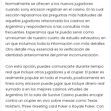
Normalmente se ofrecen a los nuevos jugadores
cuando sony ericsson registran en el casino. En la cual
sección repasamos las preguntas más habituales de
aquellas jugadores relacionada los casinos en
Argentina y respondemos a las consultas más
frecuentes. Esperamos que te pueda servir como
un resumen de nuestro cuarto de estudio exhaustivo, en
un que incluimos toda la información con más detalles.
Otro detalle muy essencial es la verificación de
identidad anteriormente del primer incomunicación.
Con esta opción, puedes comunicarte durante tiempo
real que incluye otros jugadores y el crupier. El poker es
realmente popular en todo el mundo, positivamente en
línea sony ericsson puede jugar que incluye dinero real
sumado a en los mejores casinos virtuales de
Argentina. En la sala de Survive Casino puedes encajar
contra un crupier en vivo sobre mesas como Texas
Hold’em, Three Greeting card Poker o Royale Poker. Con