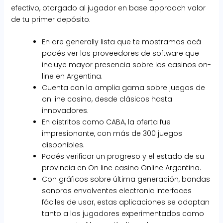
efectivo, otorgado al jugador en base approach valor
de tu primer depósito.
En are generally lista que te mostramos acá
podés ver los proveedores de software que
incluye mayor presencia sobre los casinos on-
line en Argentina.
Cuenta con la amplia gama sobre juegos de
on line casino, desde clásicos hasta
innovadores.
En distritos como CABA, la oferta fue
impresionante, con más de 300 juegos
disponibles.
Podés verificar un progreso y el estado de su
provincia en On line casino Online Argentina.
Con gráficos sobre última generación, bandas
sonoras envolventes electronic interfaces
fáciles de usar, estas aplicaciones se adaptan
tanto a los jugadores experimentados como