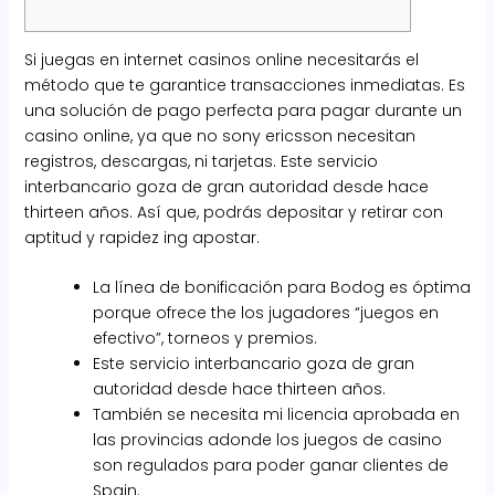
Si juegas en internet casinos online necesitarás el
método que te garantice transacciones inmediatas. Es
una solución de pago perfecta para pagar durante un
casino online, ya que no sony ericsson necesitan
registros, descargas, ni tarjetas. Este servicio
interbancario goza de gran autoridad desde hace
thirteen años. Así que, podrás depositar y retirar con
aptitud y rapidez ing apostar.
La línea de bonificación para Bodog es óptima
porque ofrece the los jugadores “juegos en
efectivo”, torneos y premios.
Este servicio interbancario goza de gran
autoridad desde hace thirteen años.
También se necesita mi licencia aprobada en
las provincias adonde los juegos de casino
son regulados para poder ganar clientes de
Spain.