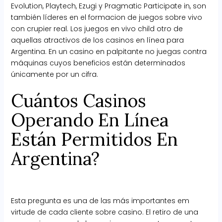
Evolution, Playtech, Ezugi y Pragmatic Participate in, son
también líderes en el formacion de juegos sobre vivo
con crupier real. Los juegos en vivo child otro de
aquellas atractivos de los casinos en línea para
Argentina. En un casino en palpitante no juegas contra
máquinas cuyos beneficios están determinados
únicamente por un cifra.
Cuántos Casinos
Operando En Línea
Están Permitidos En
Argentina?
Esta pregunta es una de las más importantes em
virtude de cada cliente sobre casino. El retiro de una