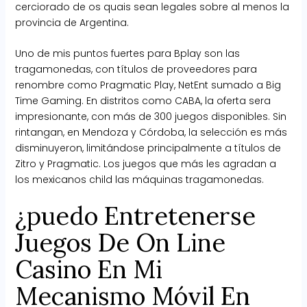
cerciorado de os quais sean legales sobre al menos la
provincia de Argentina.
Uno de mis puntos fuertes para Bplay son las
tragamonedas, con títulos de proveedores para
renombre como Pragmatic Play, NetEnt sumado a Big
Time Gaming. En distritos como CABA, la oferta sera
impresionante, con más de 300 juegos disponibles. Sin
rintangan, en Mendoza y Córdoba, la selección es más
disminuyeron, limitándose principalmente a títulos de
Zitro y Pragmatic. Los juegos que más les agradan a
los mexicanos child las máquinas tragamonedas.
¿puedo Entretenerse
Juegos De On Line
Casino En Mi
Mecanismo Móvil En