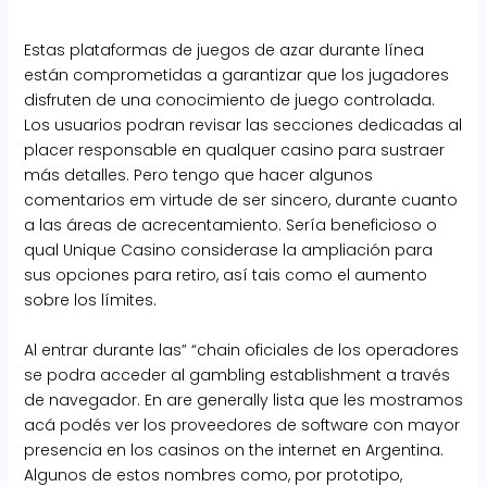
Estas plataformas de juegos de azar durante línea
están comprometidas a garantizar que los jugadores
disfruten de una conocimiento de juego controlada.
Los usuarios podran revisar las secciones dedicadas al
placer responsable en qualquer casino para sustraer
más detalles. Pero tengo que hacer algunos
comentarios em virtude de ser sincero, durante cuanto
a las áreas de acrecentamiento. Sería beneficioso o
qual Unique Casino considerase la ampliación para
sus opciones para retiro, así tais como el aumento
sobre los límites.
Al entrar durante las” “chain oficiales de los operadores
se podra acceder al gambling establishment a través
de navegador. En are generally lista que les mostramos
acá podés ver los proveedores de software con mayor
presencia en los casinos on the internet en Argentina.
Algunos de estos nombres como, por prototipo,