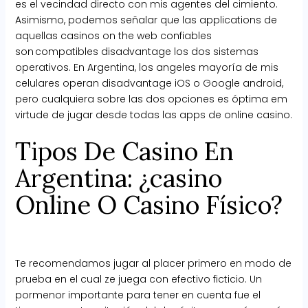
es el vecindad directo con mis agentes del cimiento.
Asimismo, podemos señalar que las applications de
aquellas casinos on the web confiables
son compatibles disadvantage los dos sistemas
operativos. En Argentina, los angeles mayoría de mis
celulares operan disadvantage iOS o Google android,
pero cualquiera sobre las dos opciones es óptima em
virtude de jugar desde todas las apps de online casino.
Tipos De Casino En
Argentina: ¿casino
Online O Casino Físico?
Te recomendamos jugar al placer primero en modo de
prueba en el cual ze juega con efectivo ficticio. Un
pormenor importante para tener en cuenta fue el