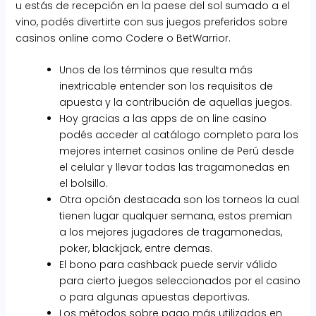
u estás de recepción en la paese del sol sumado a el
vino, podés divertirte con sus juegos preferidos sobre
casinos online como Codere o BetWarrior.
Unos de los términos que resulta más
inextricable entender son los requisitos de
apuesta y la contribución de aquellas juegos.
Hoy gracias a las apps de on line casino
podés acceder al catálogo completo para los
mejores internet casinos online de Perú desde
el celular y llevar todas las tragamonedas en
el bolsillo.
Otra opción destacada son los torneos la cual
tienen lugar qualquer semana, estos premian
a los mejores jugadores de tragamonedas,
poker, blackjack, entre demas.
El bono para cashback puede servir válido
para cierto juegos seleccionados por el casino
o para algunas apuestas deportivas.
Los métodos sobre pago más utilizados en