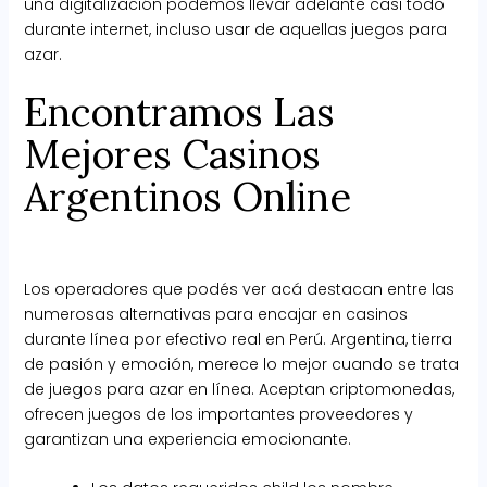
una digitalización podemos llevar adelante casi todo
durante internet, incluso usar de aquellas juegos para
azar.
Encontramos Las
Mejores Casinos
Argentinos Online
Los operadores que podés ver acá destacan entre las
numerosas alternativas para encajar en casinos
durante línea por efectivo real en Perú. Argentina, tierra
de pasión y emoción, merece lo mejor cuando se trata
de juegos para azar en línea. Aceptan criptomonedas,
ofrecen juegos de los importantes proveedores y
garantizan una experiencia emocionante.