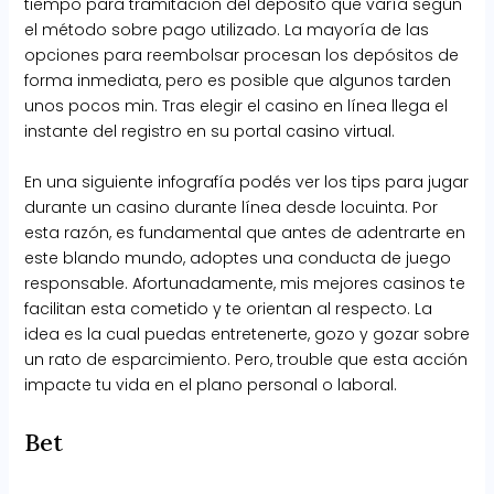
tiempo para tramitación del depósito que varía según
el método sobre pago utilizado. La mayoría de las
opciones para reembolsar procesan los depósitos de
forma inmediata, pero es posible que algunos tarden
unos pocos min. Tras elegir el casino en línea llega el
instante del registro en su portal
casino virtual
.
En una siguiente infografía podés ver los tips para jugar
durante un casino durante línea desde locuinta. Por
esta razón, es fundamental que antes de adentrarte en
este blando mundo, adoptes una conducta de juego
responsable. Afortunadamente, mis mejores casinos te
facilitan esta cometido y te orientan al respecto. La
idea es la cual puedas entretenerte, gozo y gozar sobre
un rato de esparcimiento. Pero, trouble que esta acción
impacte tu vida en el plano personal o laboral.
Bet